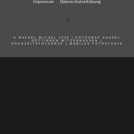
Impressum
Datenschutzerklärung
© RAFAEL MICHEL 2026 | FOTOGRAF KASSEL
GÖTTINGEN WITZENHAUSEN |
HOCHZEITSFOTOGRAF | MOBILES FOTOSTUDIO